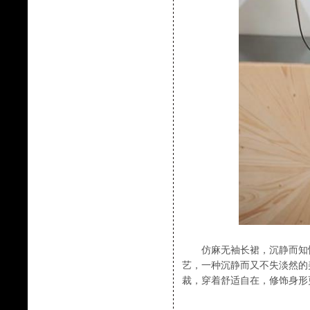
仿麻无袖长裙，沉静而知性
艺，一种沉静而又不失淡然的
裁，穿着舒适自在，修饰身形