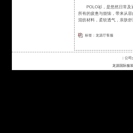
POLO衫，是悠然日常及
所有的疲惫与烦恼，带来从容
混纺材料，柔软透气，亲肤舒
标签：
龙源厅客服
公司
|
龙源国际服装企业