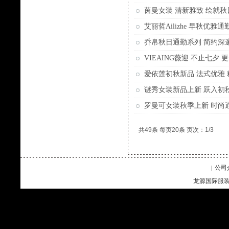
茵曼女装 清新雅致 绘就
艾丽哲Ailizhe 早秋优雅
乔帛秋日通勤系列 简约深
VIEAING薇迎 不止七夕
爱依莲初秋新品 法式优雅
谜秀女装新品上新 跃入初
罗曼可女装秋季上新 时尚
共49条 每页20条 页次：1/3
公司
|
龙源国际服装企业