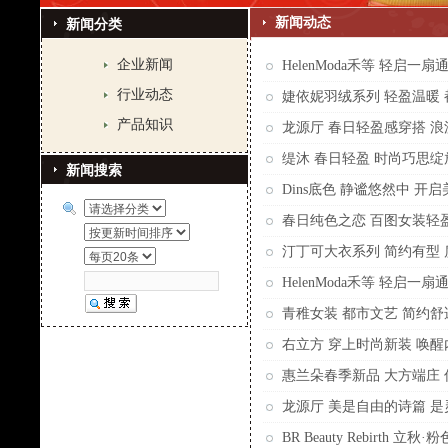
新闻动态
新闻分类
企业新闻
HelenModa禾等 轻启一
行业动态
婕依妮羽绒系列 轻盈温暖
产品知识
龙源厅 春日轻盈感穿搭 浪
缇沐 春日轻盈 时尚巧思
新闻搜索
Dins底色 静谧悠然中 开
春日纯色之恋 百图女装轻
汀丁可大衣系列 简约有型
HelenModa禾等 轻启一
青稚女装 都市文艺 简约舒
右立方 穿上时尚新装 唤
惠兰朵春季新品 大方端庄
龙源厅 美是自由的诗篇 
BR Beauty Rebirth 立秋