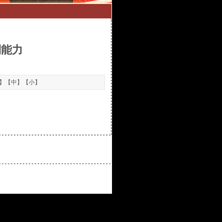
利能力
】【
中
】【
小
】